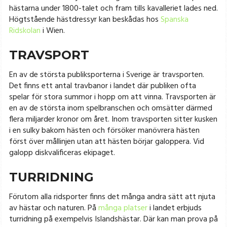
hästarna under 1800-talet och fram tills kavalleriet lades ned.
Högtstående hästdressyr kan beskådas hos
Spanska
Ridskolan
i Wien.
TRAVSPORT
En av de största publiksporterna i Sverige är travsporten.
Det finns ett antal travbanor i landet där publiken ofta
spelar för stora summor i hopp om att vinna. Travsporten är
en av de största inom spelbranschen och omsätter därmed
flera miljarder kronor om året. Inom travsporten sitter kusken
i en sulky bakom hästen och försöker manövrera hästen
först över mållinjen utan att hästen börjar galoppera. Vid
galopp diskvalificeras ekipaget.
TURRIDNING
Förutom alla ridsporter finns det många andra sätt att njuta
av hästar och naturen. På
många platser
i landet erbjuds
turridning på exempelvis Islandshästar. Där kan man prova på