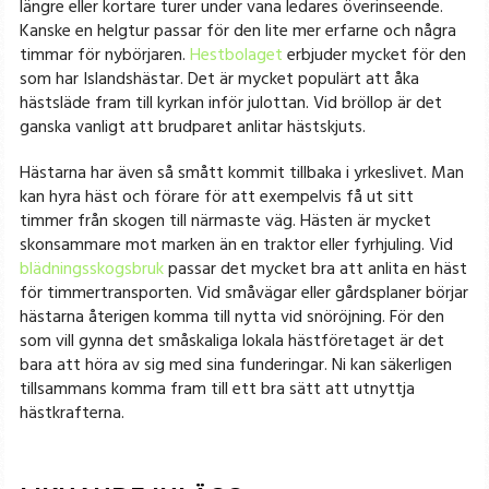
längre eller kortare turer under vana ledares överinseende.
Kanske en helgtur passar för den lite mer erfarne och några
timmar för nybörjaren.
Hestbolaget
erbjuder mycket för den
som har Islandshästar. Det är mycket populärt att åka
hästsläde fram till kyrkan inför julottan. Vid bröllop är det
ganska vanligt att brudparet anlitar hästskjuts.
Hästarna har även så smått kommit tillbaka i yrkeslivet. Man
kan hyra häst och förare för att exempelvis få ut sitt
timmer från skogen till närmaste väg. Hästen är mycket
skonsammare mot marken än en traktor eller fyrhjuling. Vid
blädningsskogsbruk
passar det mycket bra att anlita en häst
för timmertransporten. Vid småvägar eller gårdsplaner börjar
hästarna återigen komma till nytta vid snöröjning. För den
som vill gynna det småskaliga lokala hästföretaget är det
bara att höra av sig med sina funderingar. Ni kan säkerligen
tillsammans komma fram till ett bra sätt att utnyttja
hästkrafterna.