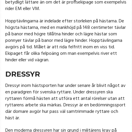
betydligt lättare än om det är proffsekipage som exempelvis
rider EM eller VM.
Hopptävlingarna är indelade efter storleken på hästarna. De
högsta hästarna, med en mankhöjd på 148 centimeter tävlar
på banor med högre tillåtna hinder och lägre hästar som
ponnyer tävlar på banor med lägre hinder. Hopptävlingarna
avgörs på tid. Målet är att rida felfritt inom en viss tid.
Ekipaget får olika felpoäng om man exempelvis river ett
hinder eller vid vägran.
DRESSYR
Dressyr inom hästsporten har under senare år blivit något av
en paradgren för svenska ryttare. Under dressyren ska
ryttaren förmå hästen att utföra ett antal rörelser utan att
ryttarens arbete ska märkas. Dressyr är en bedömningssport
där domare avgör hur pass väl samtrimmade ryttare och
häst är.
Den moderna dressyren har sin grund i militärens krav på